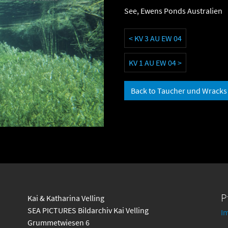
See, Ewens Ponds Australien
< KV 3 AU EW 04
KV 1 AU EW 04 >
Back to Taucher und Wracks
P
Kai & Katharina Velling
SEA PICTURES Bildarchiv Kai Velling
I
Grummetwiesen 6