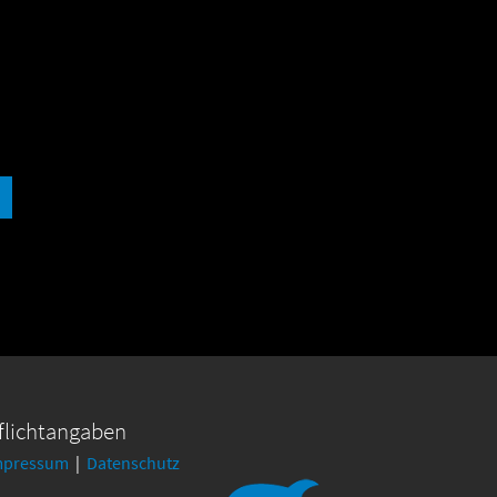
flichtangaben
mpressum
|
Datenschutz