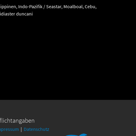
ippinen, Indo-Pazifik / Seastar, Moalboal, Cebu,
hidiaster duncani
flichtangaben
mpressum
|
Datenschutz