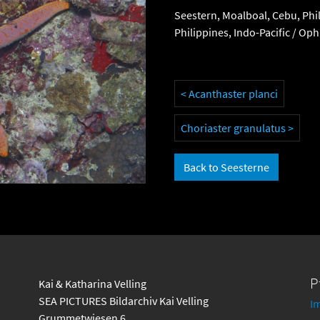
Seestern, Moalboal, Cebu, Phil
Philippines, Indo-Pacific / Op
< Acanthaster planci
Choriaster granulatus >
Back to Seesterne
P
Kai & Katharina Velling
SEA PICTURES Bildarchiv Kai Velling
I
Grummetwiesen 6