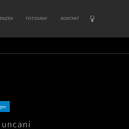
RENZEN
FOTOGRAF
KONTAKT
gen
duncani