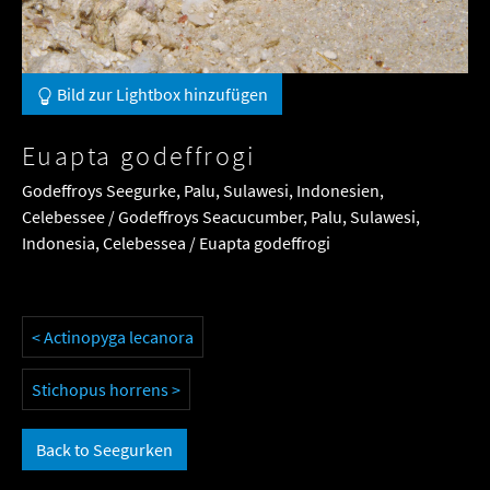
Bild zur Lightbox hinzufügen
Euapta godeffrogi
Godeffroys Seegurke, Palu, Sulawesi, Indonesien,
Celebessee / Godeffroys Seacucumber, Palu, Sulawesi,
Indonesia, Celebessea / Euapta godeffrogi
< Actinopyga lecanora
Stichopus horrens >
Back to Seegurken