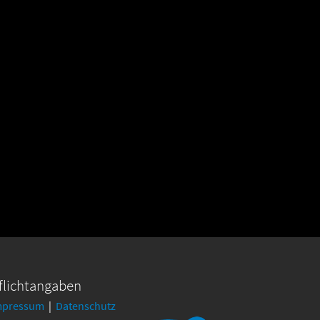
flichtangaben
mpressum
|
Datenschutz