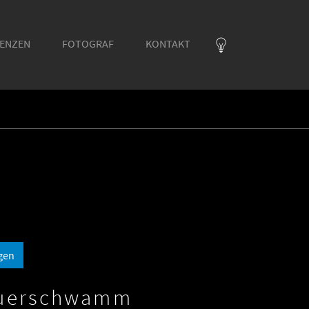
RENZEN
FOTOGRAF
KONTAKT
gen
euerschwamm