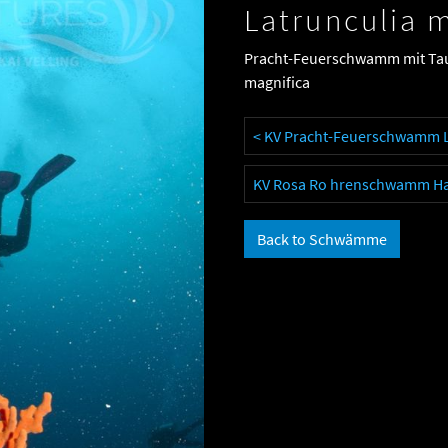
Latrunculia 
Pracht-Feuerschwamm mit Tauc
magnifica
< KV Pracht-Feuerschwamm L
KV Rosa Ro hrenschwamm Hal
Back to Schwämme