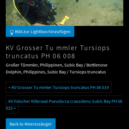
Bild zur Lightbox hinzufügen
KV Grosser Tu mmler Tursiops
truncatus PH 06 008
Großer Tümmler, Philippinen, Subic Bay / Bottlenose
Dolphin, Philippines, Subic Bay / Tursiops truncatus
< KV Grosser Tu mmler Tursiops truncatus PH 06 019
KV Falscher Killerwal Pseudorca crassidens Subic Bay PH 06
015 >
Back to Meeressäuger