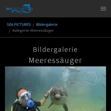
Skip to main content
SEA PICTURES
Bildergalerie
You are here:
Kategorie
: Meeressäuger
Bildergalerie
Meeressäuger