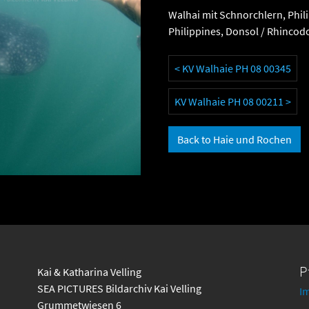
Walhai mit Schnorchlern, Phil
Philippines, Donsol / Rhincod
< KV Walhaie PH 08 00345
KV Walhaie PH 08 00211 >
Back to Haie und Rochen
P
Kai & Katharina Velling
SEA PICTURES Bildarchiv Kai Velling
I
Grummetwiesen 6