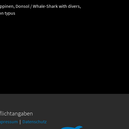
ippinen, Donsol / Whale-Shark with divers,
on typus
flichtangaben
mpressum
|
Datenschutz