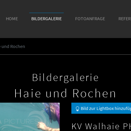
HOME
BILDERGALERIE
FOTOANFRAGE
REFE
ie und Rochen
Bildergalerie
Haie und Rochen
Bild zur Lightbox hinzufü
KV Walhaie P