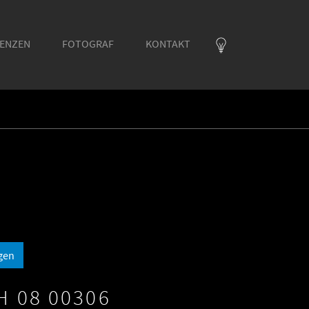
RENZEN
FOTOGRAF
KONTAKT
gen
H 08 00306