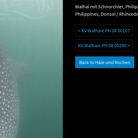
Walhai mit Schnorchler, Philip
Philippines, Donsol / Rhincod
< KV Walhaie PH 08 00107
KV Walhaie PH 08 00290 >
Back to Haie und Rochen