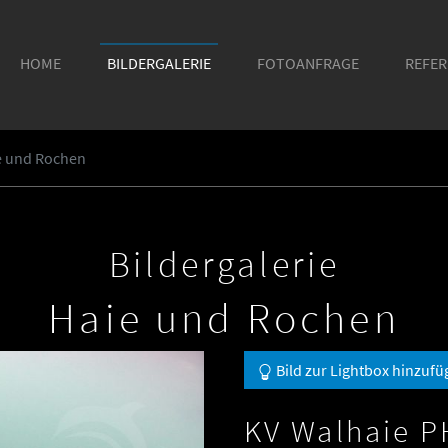
HOME
BILDERGALERIE
FOTOANFRAGE
REFE
ie und Rochen
Bildergalerie
Haie und Rochen
Bild zur Lightbox hinzufü
KV Walhaie P