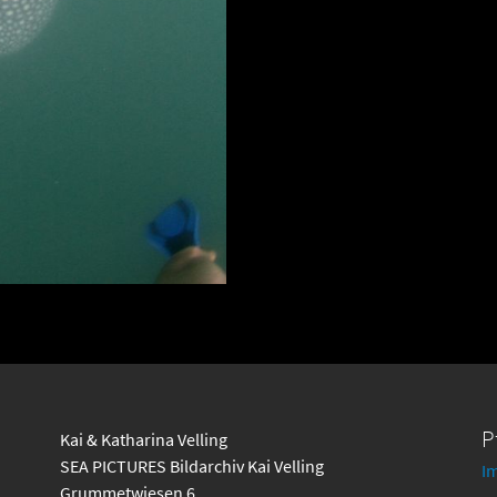
P
Kai & Katharina Velling
SEA PICTURES Bildarchiv Kai Velling
I
Grummetwiesen 6