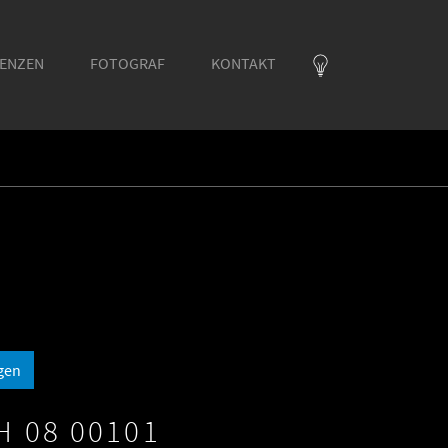
RENZEN
FOTOGRAF
KONTAKT
gen
H 08 00101