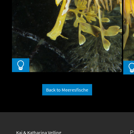
Back to Meeresfische
P
Kai & Katharina Velling