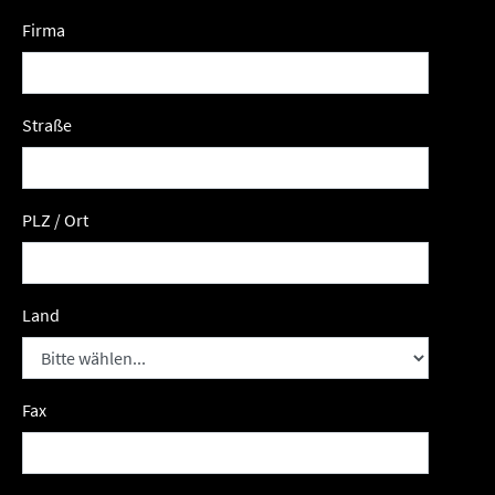
Firma
Straße
PLZ / Ort
Land
Fax