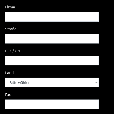
Firma
Straße
PLZ / Ort
Land
Fax