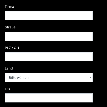
Firma
Straße
PLZ / Ort
Land
Fax