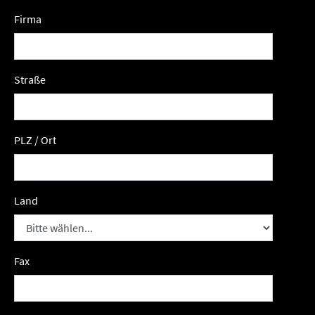
Firma
Straße
PLZ / Ort
Land
Fax