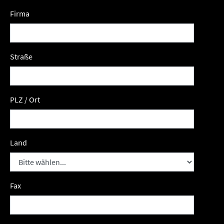
Firma
Straße
PLZ / Ort
Land
Fax