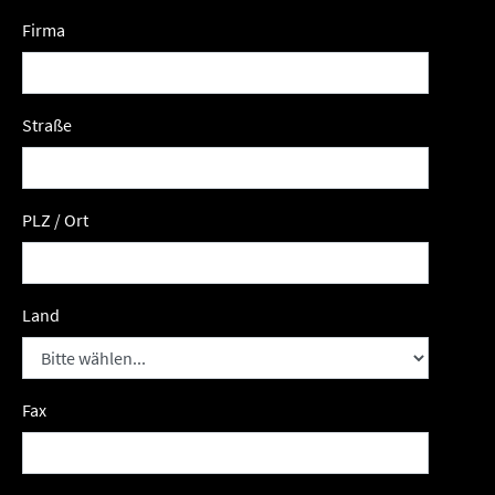
Firma
Straße
PLZ / Ort
Land
Fax