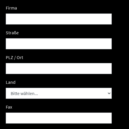
Firma
Straße
PLZ / Ort
Land
Fax