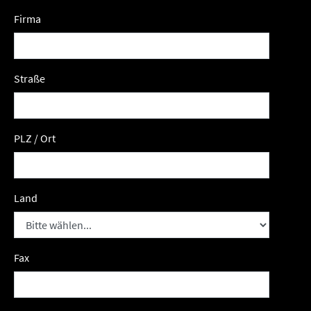
Firma
Straße
PLZ / Ort
Land
Fax