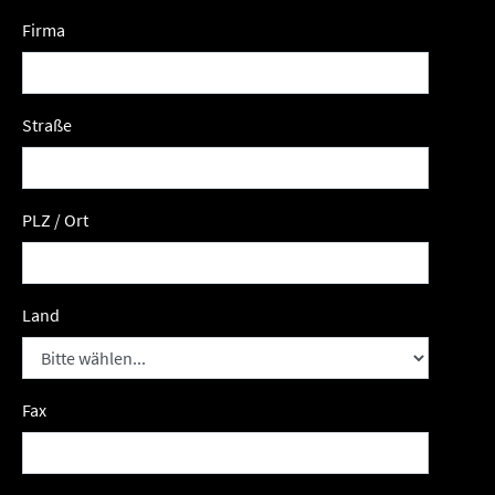
Firma
Straße
PLZ / Ort
Land
Fax