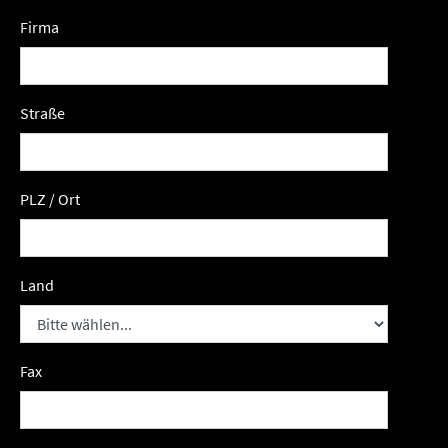
Firma
Straße
PLZ / Ort
Land
Fax