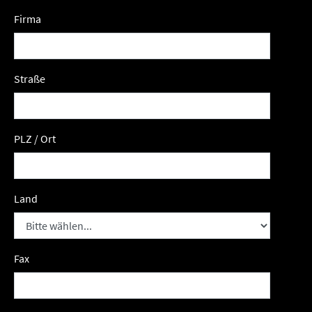
Firma
Straße
PLZ / Ort
Land
Fax