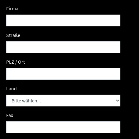
Firma
Straße
PLZ / Ort
Land
Fax