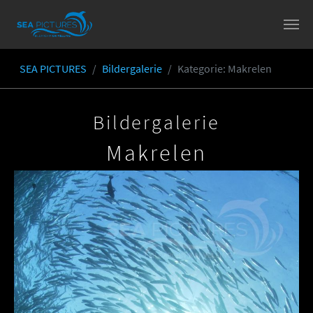
Skip to main content
SEA PICTURES
Bildergalerie
Kategorie
: Makrelen
You are here:
Bildergalerie
Makrelen